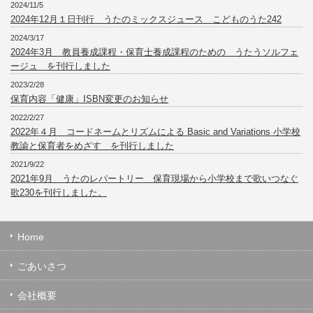
2024/11/5
2024年12月１日刊行 うたのミックスジュース こどものうた242
2024/3/17
2024年3月 教員養成課程・保育士養成課程のための うたうソルフェ
ージュ を刊行しました
2023/2/28
保育内容「健康」ISBN変更のお知らせ
2022/2/27
2022年４月 コードネームとリズムによる Basic and Variations 小学校
教諭と保育者をめざす を刊行しました
2021/9/22
2021年9月 うたのレパートリー 保育現場から小学校まで歌いつなぐ
歌230を刊行しました。
Home
ごあいさつ
会社概要