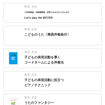
教育
,
音楽
小学校教諭・幼稚園教諭・保育士をめざす人のための
Let’s play the BEYER
教育
,
音楽
こどものうた〔簡易伴奏曲付〕
教育
,
音楽
子どもの表現活動を導く
コードネームによる伴奏法
教育
,
音楽
子どもの表現活動に役立つ
ピアノテクニック
教育
,
音楽
うたのファンタジー