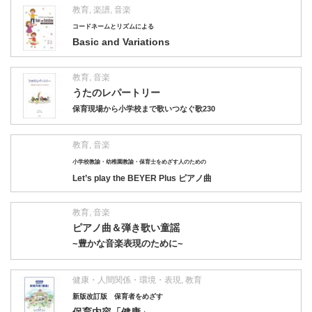
教育
,
楽譜
,
音楽
コードネームとリズムによる
Basic and Variations
教育
,
音楽
うたのレパートリー
保育現場から小学校まで歌いつなぐ歌230
教育
,
音楽
小学校教諭・幼稚園教諭・保育士をめざす人のための
Let’s play the BEYER Plus ピアノ曲
教育
,
音楽
ピアノ曲＆弾き歌い童謡
~豊かな音楽表現のために~
健康・人間関係・環境・表現
,
教育
新版改訂版 保育者をめざす
保育内容「健康」