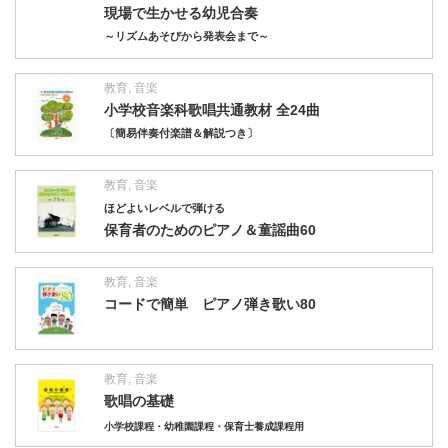
現場で生かせる幼児合奏
～リズムあそびから発表会まで～
教育
,
音楽
小学校音楽科歌唱共通教材 全24曲
〔簡易伴奏付楽譜＆解説つき〕
教育
,
音楽
ほどよいレベルで弾ける
保育者のためのピアノ＆童謡曲60
教育
,
音楽
コードで簡単 ピアノ弾き歌い80
教育
,
音楽
歌唱の基礎
小学校課程・幼稚園課程・保育士養成課程用