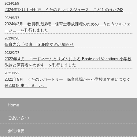
2024/11/5
2024年12月１日刊行 うたのミックスジュース こどものうた242
2024/3/17
2024年3月 教員養成課程・保育士養成課程のための うたうソルフェ
ージュ を刊行しました
2023/2/28
保育内容「健康」ISBN変更のお知らせ
2022/2/27
2022年４月 コードネームとリズムによる Basic and Variations 小学校
教諭と保育者をめざす を刊行しました
2021/9/22
2021年9月 うたのレパートリー 保育現場から小学校まで歌いつなぐ
歌230を刊行しました。
Home
ごあいさつ
会社概要