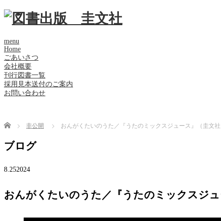
menu
Home
ごあいさつ
会社概要
刊行図書一覧
採用見本送付のご案内
お問い合わせ
Home
非公開
おんがくたいのうた／『うたのミックスジュース』（圭文社） 
ブログ
8.25
2024
おんがくたいのうた／『うたのミックスジュー