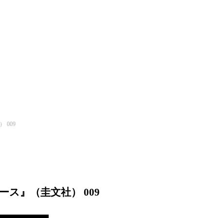
009
ス』（圭文社） 009