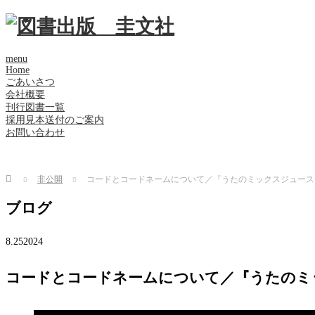
menu
Home
ごあいさつ
会社概要
刊行図書一覧
採用見本送付のご案内
お問い合わせ
Home
非公開
コードとコードネームについて／『うたのミックスジュース』
ブログ
8.25
2024
コードとコードネームについて／『うたのミッ