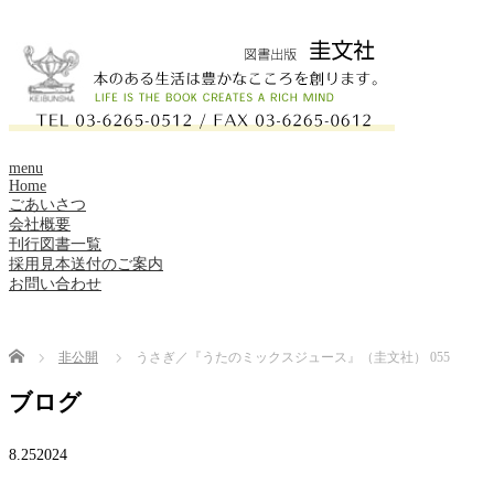
menu
Home
ごあいさつ
会社概要
刊行図書一覧
採用見本送付のご案内
お問い合わせ
Home
非公開
うさぎ／『うたのミックスジュース』（圭文社） 055
ブログ
8.25
2024