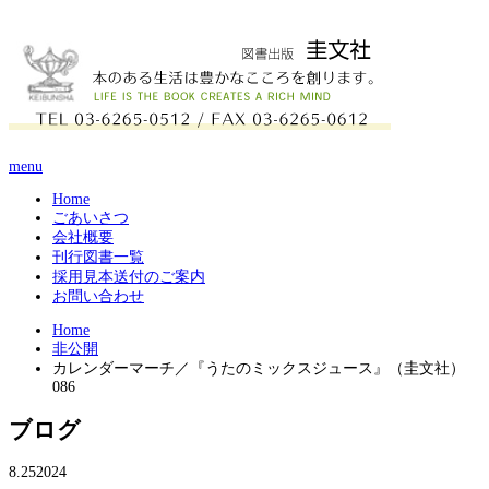
menu
Home
ごあいさつ
会社概要
刊行図書一覧
採用見本送付のご案内
お問い合わせ
Home
非公開
カレンダーマーチ／『うたのミックスジュース』（圭文社）
086
ブログ
8.25
2024