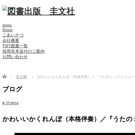
menu
Home
ごあいさつ
会社概要
刊行図書一覧
採用見本送付のご案内
お問い合わせ
Home
非公開
かわいいかくれんぼ（本格伴奏）／『うたのミックスジュース
ブログ
8.25
2024
かわいいかくれんぼ（本格伴奏）／『うたのミ