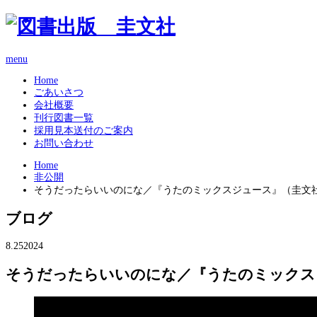
menu
Home
ごあいさつ
会社概要
刊行図書一覧
採用見本送付のご案内
お問い合わせ
Home
非公開
そうだったらいいのにな／『うたのミックスジュース』（圭文社）
ブログ
8.25
2024
そうだったらいいのにな／『うたのミックスジ