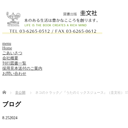
menu
Home
ごあいさつ
会社概要
刊行図書一覧
採用見本送付のご案内
お問い合わせ
Home
非公開
ネコのトラック／『うたのミックスジュース』（圭文社） 17
ブログ
8.25
2024