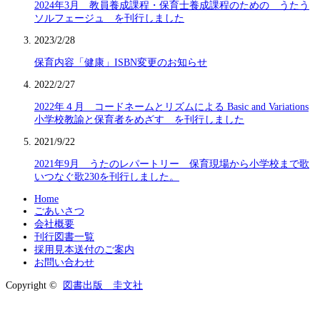
2024年3月 教員養成課程・保育士養成課程のための うたう
ソルフェージュ を刊行しました
2023/2/28
保育内容「健康」ISBN変更のお知らせ
2022/2/27
2022年４月 コードネームとリズムによる Basic and Variations
小学校教諭と保育者をめざす を刊行しました
2021/9/22
2021年9月 うたのレパートリー 保育現場から小学校まで歌
いつなぐ歌230を刊行しました。
Home
ごあいさつ
会社概要
刊行図書一覧
採用見本送付のご案内
お問い合わせ
Copyright ©
図書出版 圭文社