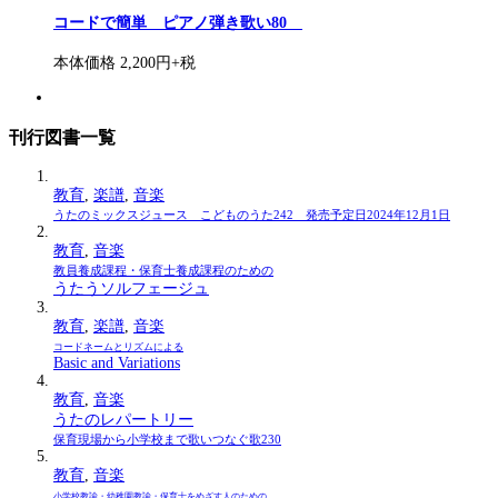
コードで簡単 ピアノ弾き歌い80
本体価格 2,200円+税
刊行図書一覧
教育
,
楽譜
,
音楽
うたのミックスジュース こどものうた242 発売予定日2024年12月1日
教育
,
音楽
教員養成課程・保育士養成課程のための
うたうソルフェージュ
教育
,
楽譜
,
音楽
コードネームとリズムによる
Basic and Variations
教育
,
音楽
うたのレパートリー
保育現場から小学校まで歌いつなぐ歌230
教育
,
音楽
小学校教諭・幼稚園教諭・保育士をめざす人のための