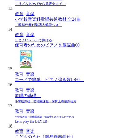
～リズムあそびから発表会まで～
教育
,
音楽
小学校音楽科歌唱共通教材 全24曲
〔簡易伴奏付楽譜＆解説つき〕
教育
,
音楽
ほどよいレベルで弾ける
保育者のためのピアノ＆童謡曲60
教育
,
音楽
コードで簡単 ピアノ弾き歌い80
教育
,
音楽
歌唱の基礎
小学校課程・幼稚園課程・保育士養成課程用
教育
,
音楽
小学校教諭・幼稚園教諭・保育士をめざす人のための
Let’s play the BEYER
教育
,
音楽
こどものうた〔簡易伴奏曲付〕