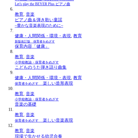
Let’s play the BEYER Plus ピアノ曲
教育
,
音楽
ピアノ曲＆弾き歌い童謡
~豊かな音楽表現のために~
健康・人間関係・環境・表現
,
教育
新版改訂版 保育者をめざす
保育内容「健康」
教育
,
音楽
小学校教諭・保育者をめざす
こどものうた弾き語り曲集
健康・人間関係・環境・表現
,
教育
楽しい造形表現
保育者をめざす
教育
,
音楽
小学校教諭・保育者をめざす
音楽の基礎
教育
,
音楽
楽しい音楽表現
保育者をめざす
教育
,
音楽
現場で生かせる幼児合奏