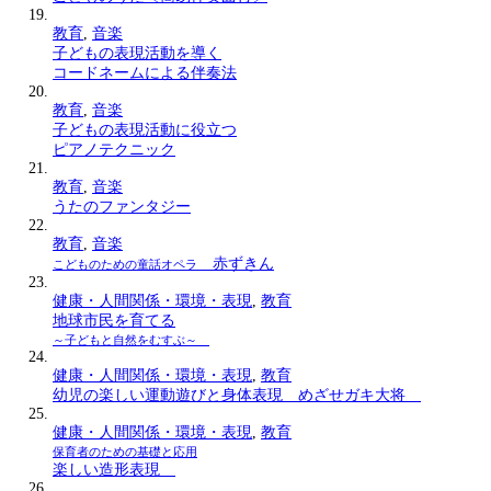
教育
,
音楽
子どもの表現活動を導く
コードネームによる伴奏法
教育
,
音楽
子どもの表現活動に役立つ
ピアノテクニック
教育
,
音楽
うたのファンタジー
教育
,
音楽
赤ずきん
こどものための童話オペラ
健康・人間関係・環境・表現
,
教育
地球市民を育てる
～子どもと自然をむすぶ～
健康・人間関係・環境・表現
,
教育
幼児の楽しい運動遊びと身体表現 めざせガキ大将
健康・人間関係・環境・表現
,
教育
保育者のための基礎と応用
楽しい造形表現