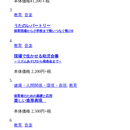
本体価格¥1,200＋税
教育
,
音楽
うたのレパートリー
保育現場から小学校まで歌いつなぐ歌230
教育
,
音楽
現場で生かせる幼児合奏
～リズムあそびから発表会まで～
本体価格 2,200円+税
健康・人間関係・環境・表現
,
教育
保育者のための基礎と応用
楽しい造形表現
本体価格 2,500円+税
教育
,
音楽