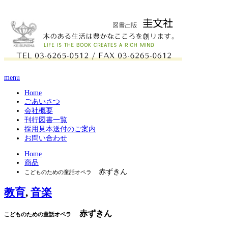
menu
Home
ごあいさつ
会社概要
刊行図書一覧
採用見本送付のご案内
お問い合わせ
Home
商品
赤ずきん
こどものための童話オペラ
教育
,
音楽
赤ずきん
こどものための童話オペラ