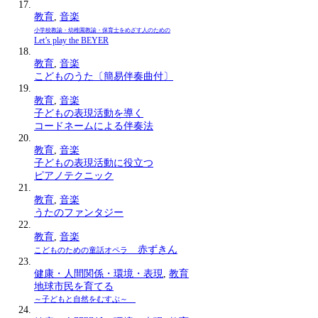
教育
,
音楽
小学校教諭・幼稚園教諭・保育士をめざす人のための
Let’s play the BEYER
教育
,
音楽
こどものうた〔簡易伴奏曲付〕
教育
,
音楽
子どもの表現活動を導く
コードネームによる伴奏法
教育
,
音楽
子どもの表現活動に役立つ
ピアノテクニック
教育
,
音楽
うたのファンタジー
教育
,
音楽
赤ずきん
こどものための童話オペラ
健康・人間関係・環境・表現
,
教育
地球市民を育てる
～子どもと自然をむすぶ～