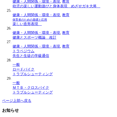
健康・人間関係・環境・表現
,
教育
幼児の楽しい運動遊びと身体表現 めざせガキ大将
健康・人間関係・環境・表現
,
教育
保育者のための基礎と応用
楽しい造形表現
健康・人間関係・環境・表現
,
教育
健康とスポーツ概論 改訂
健康・人間関係・環境・表現
,
教育
トラペジウム
先生と生徒の学級通信
一般
ロードバイク
トラブルシューティング
一般
ＭＴＢ・クロスバイク
トラブルシューティング
ページ上部へ戻る
お知らせ