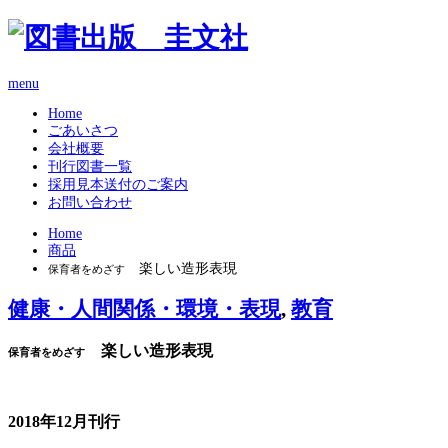
menu
Home
ごあいさつ
会社概要
刊行図書一覧
採用見本送付のご案内
お問い合わせ
Home
商品
楽しい造形表現
保育者をめざす
健康・人間関係・環境・表現
,
教育
楽しい造形表現
保育者をめざす
2018年12月刊行