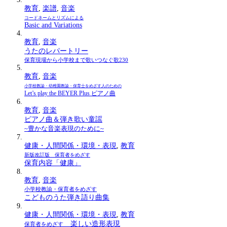
教育
,
楽譜
,
音楽
コードネームとリズムによる
Basic and Variations
教育
,
音楽
うたのレパートリー
保育現場から小学校まで歌いつなぐ歌230
教育
,
音楽
小学校教諭・幼稚園教諭・保育士をめざす人のための
Let’s play the BEYER Plus ピアノ曲
教育
,
音楽
ピアノ曲＆弾き歌い童謡
~豊かな音楽表現のために~
健康・人間関係・環境・表現
,
教育
新版改訂版 保育者をめざす
保育内容「健康」
教育
,
音楽
小学校教諭・保育者をめざす
こどものうた弾き語り曲集
健康・人間関係・環境・表現
,
教育
楽しい造形表現
保育者をめざす