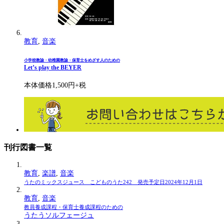
教育
,
音楽
小学校教諭・幼稚園教諭・保育士をめざす人のための
Let’s play the BEYER
本体価格1,500円+税
刊行図書一覧
教育
,
楽譜
,
音楽
うたのミックスジュース こどものうた242 発売予定日2024年12月1日
教育
,
音楽
教員養成課程・保育士養成課程のための
うたうソルフェージュ