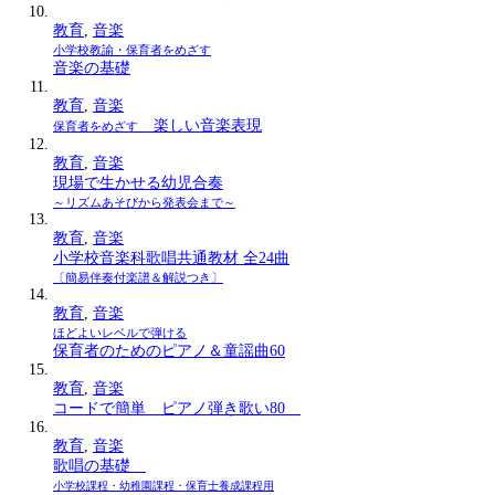
教育
,
音楽
小学校教諭・保育者をめざす
音楽の基礎
教育
,
音楽
楽しい音楽表現
保育者をめざす
教育
,
音楽
現場で生かせる幼児合奏
～リズムあそびから発表会まで～
教育
,
音楽
小学校音楽科歌唱共通教材 全24曲
〔簡易伴奏付楽譜＆解説つき〕
教育
,
音楽
ほどよいレベルで弾ける
保育者のためのピアノ＆童謡曲60
教育
,
音楽
コードで簡単 ピアノ弾き歌い80
教育
,
音楽
歌唱の基礎
小学校課程・幼稚園課程・保育士養成課程用