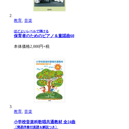
教育
,
音楽
ほどよいレベルで弾ける
保育者のためのピアノ＆童謡曲60
本体価格2,000円+税
教育
,
音楽
小学校音楽科歌唱共通教材 全24曲
〔簡易伴奏付楽譜＆解説つき〕