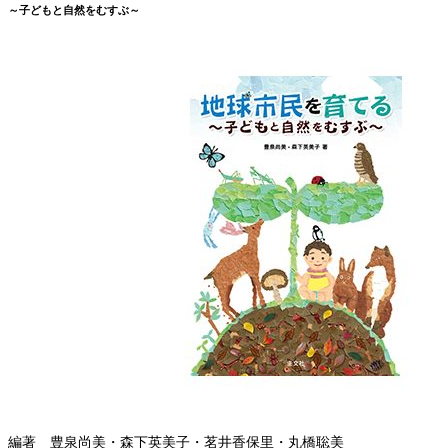
～子どもと自然をむすぶ～
編著 豊泉尚美・森下英美子・茗井香保里・丸橋聡美