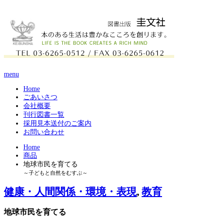
menu
Home
ごあいさつ
会社概要
刊行図書一覧
採用見本送付のご案内
お問い合わせ
Home
商品
地球市民を育てる
～子どもと自然をむすぶ～
健康・人間関係・環境・表現
,
教育
地球市民を育てる