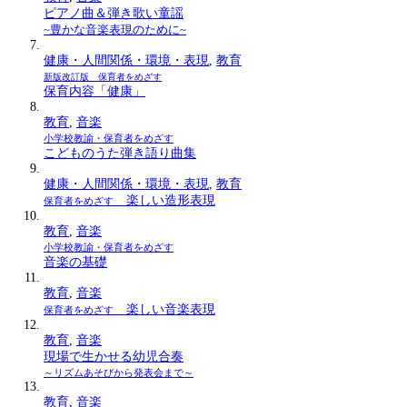
ピアノ曲＆弾き歌い童謡
~豊かな音楽表現のために~
健康・人間関係・環境・表現
,
教育
新版改訂版 保育者をめざす
保育内容「健康」
教育
,
音楽
小学校教諭・保育者をめざす
こどものうた弾き語り曲集
健康・人間関係・環境・表現
,
教育
楽しい造形表現
保育者をめざす
教育
,
音楽
小学校教諭・保育者をめざす
音楽の基礎
教育
,
音楽
楽しい音楽表現
保育者をめざす
教育
,
音楽
現場で生かせる幼児合奏
～リズムあそびから発表会まで～
教育
,
音楽