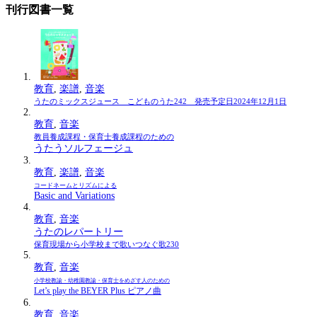
刊行図書一覧
教育
,
楽譜
,
音楽
うたのミックスジュース こどものうた242 発売予定日2024年12月1日
教育
,
音楽
教員養成課程・保育士養成課程のための
うたうソルフェージュ
教育
,
楽譜
,
音楽
コードネームとリズムによる
Basic and Variations
教育
,
音楽
うたのレパートリー
保育現場から小学校まで歌いつなぐ歌230
教育
,
音楽
小学校教諭・幼稚園教諭・保育士をめざす人のための
Let’s play the BEYER Plus ピアノ曲
教育
,
音楽