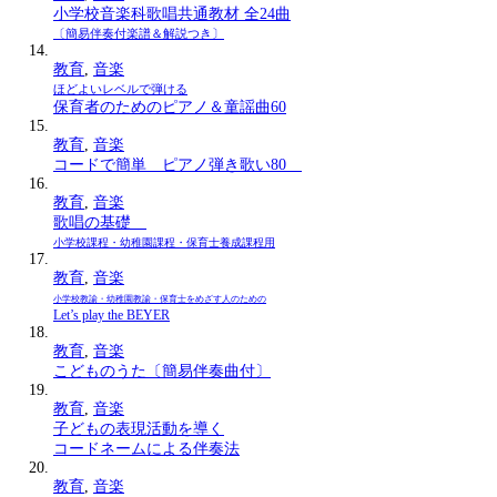
小学校音楽科歌唱共通教材 全24曲
〔簡易伴奏付楽譜＆解説つき〕
教育
,
音楽
ほどよいレベルで弾ける
保育者のためのピアノ＆童謡曲60
教育
,
音楽
コードで簡単 ピアノ弾き歌い80
教育
,
音楽
歌唱の基礎
小学校課程・幼稚園課程・保育士養成課程用
教育
,
音楽
小学校教諭・幼稚園教諭・保育士をめざす人のための
Let’s play the BEYER
教育
,
音楽
こどものうた〔簡易伴奏曲付〕
教育
,
音楽
子どもの表現活動を導く
コードネームによる伴奏法
教育
,
音楽