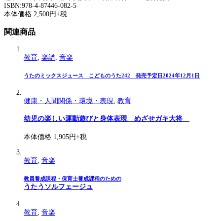
ISBN:978-4-87446-082-5
本体価格 2,500円+税
関連商品
教育
,
楽譜
,
音楽
うたのミックスジュース こどものうた242 発売予定日2024年12月1日
健康・人間関係・環境・表現
,
教育
幼児の楽しい運動遊びと身体表現 めざせガキ大将
本体価格 1,905円+税
教育
,
音楽
教員養成課程・保育士養成課程のための
うたうソルフェージュ
教育
,
音楽