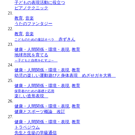
子どもの表現活動に役立つ
ピアノテクニック
教育
,
音楽
うたのファンタジー
教育
,
音楽
赤ずきん
こどものための童話オペラ
健康・人間関係・環境・表現
,
教育
地球市民を育てる
～子どもと自然をむすぶ～
健康・人間関係・環境・表現
,
教育
幼児の楽しい運動遊びと身体表現 めざせガキ大将
健康・人間関係・環境・表現
,
教育
保育者のための基礎と応用
楽しい造形表現
健康・人間関係・環境・表現
,
教育
健康とスポーツ概論 改訂
健康・人間関係・環境・表現
,
教育
トラペジウム
先生と生徒の学級通信